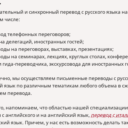
.
ательный и синхронный перевод с русского языка на 
ом числе:
од телефонных переговоров;
ча делегаций, иностранных гостей;
оды на переговорах, выставках, презентациях;
оды на семинарах, лекциях, круглых столах, конфер
и гида-переводчика, экскурсовода для иностранных 
нечно, мы осуществляем письменные переводы с русск
ий язык по различным тематикам любого объема в сж
ем перевода.
го, напоминаем, что областью нашей специализации
 с английского и на английский язык,
перевод с итал
кий язык. Причем, у нас есть возможность делать та