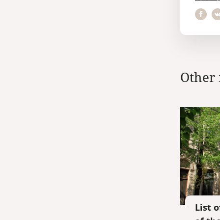
Other 
List 