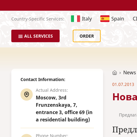
Italy
Spain
C
Country-Specific Services:
ALL SERVICES
ORDER
News
Contact Information:
01.07.2013
Actual Address:
Нова
Moscow, 3rd
Frunzenskaya, 7,
entrance 3, office 69 (in
Предлаг
a residential building)
Предл
Phone Number: