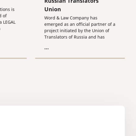
Russian Translators
Union
tions is
d of
Word & Law Company has
a LEGAL
emerged as an official partner of a
n
project initiated by the Union of
on
Translators of Russia and has
received the support of the
...
Moscow City Government (the
project was honored with the Civil
Initiatives nomination at the 2023
Moscow Mayor Grants
competition, Agreement #229-
GM/23 on 10/10/2023). Its
implementation will take place
over the period of January-
December 2024.