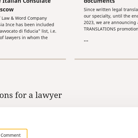
e Italian Consulate
documents
oscow
Since written legal transla
our specialty, until the en
f Law & Word Company
2023, we are announcing 
ia Ince has been included
TRANSLATIONS promotio
avvocato di fiducia" list, i.e.
featuring a 15% discount 
t of lawyers in whom the
...
translation and additional
 Consulate has its
services!
ence and whom it
ends.
ons for a lawyer
 Comment