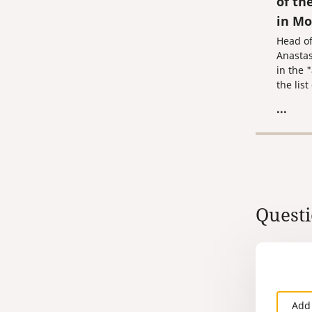
of th
in M
Head o
Anastas
in the "
the lis
Italian
...
confid
recomm
Questi
Add