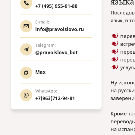
языка
+7 (495) 955-91-80
Последов
язык, в т
E-mail:
info@pravoislovo.ru
перев
встре
Telegram:
перев
@pravoislovo_bot
перев
услуг
Max
Ну и, ко
на русск
WhatsApp:
заверени
+7(963)712-94-81
Кроме то
переводы
на испанс