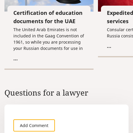
Certification of education
Expedited
documents for the UAE
services
The United Arab Emirates is not
Consular cert
included in the Gaag Convention of
Russia consis
1961, so while you are processing
...
your Russian documents for use in
this country, you are going to have
...
to undergo the procedure of
consular certification, which means
getting your documents stamped
by the Ministry of Internal Affairs,
the Ministry of Justice, and the
Questions for a lawyer
Consulate of the United Arab
Emirates in the Russian Federation.
Add Comment