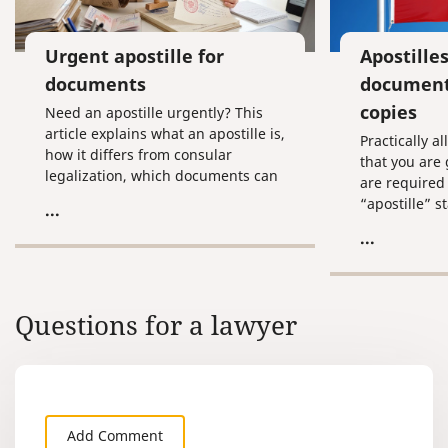
Urgent apostille for
Apostilles
documents
document
copies
Need an apostille urgently? This
article explains what an apostille is,
Practically 
how it differs from consular
that you are
legalization, which documents can
are required 
be legalized, which authorities
“apostille” s
...
issue it in Russia, and what to do if
for you make
...
you need the process completed as
apostilles on
quickly as possible.
before you le
the hassle o
documents to
Questions for a lawyer
are able to b
Add Comment