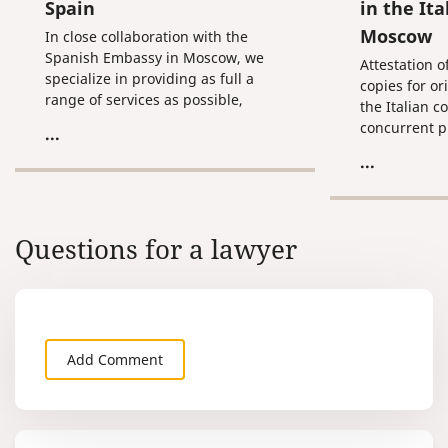
Spain
in the Ita
Moscow
In close collaboration with the
Spanish Embassy in Moscow, we
Attestation o
specialize in providing as full a
copies for o
range of services as possible,
the Italian co
pertaining to the claim and
concurrent p
...
preparation of Russian documents
attestation o
...
for their subsequent use on the
translation.
territory of Spain.
Questions for a lawyer
Add Comment