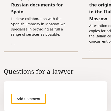
Russian documents for
the origi
Spain
in the Ita
Moscow
In close collaboration with the
Spanish Embassy in Moscow, we
Attestation o
specialize in providing as full a
copies for o
range of services as possible,
the Italian co
pertaining to the claim and
concurrent p
...
preparation of Russian documents
attestation o
...
for their subsequent use on the
translation.
territory of Spain.
Questions for a lawyer
Add Comment