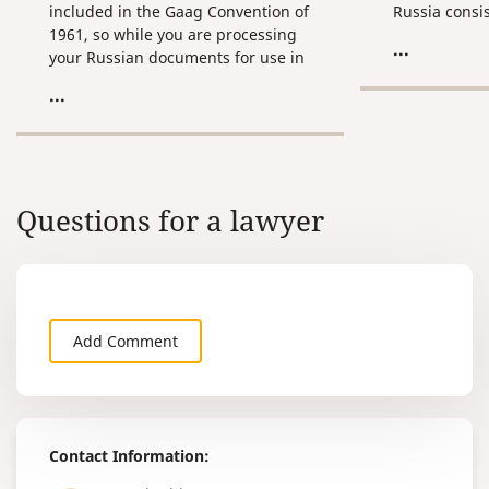
included in the Gaag Convention of
Russia consis
1961, so while you are processing
...
your Russian documents for use in
this country, you are going to have
...
to undergo the procedure of
consular certification, which means
getting your documents stamped
by the Ministry of Internal Affairs,
the Ministry of Justice, and the
Questions for a lawyer
Consulate of the United Arab
Emirates in the Russian Federation.
Add Comment
Contact Information: