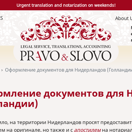
Urgent translation and notarization on weekends!
IS
About 
Оформление документов для Нидерландов (Голланди
мление документов для 
ландии)
ило, на территории Нидерландов просят предоставит
м на оригинале, но также и с
апостилем
на нотариа