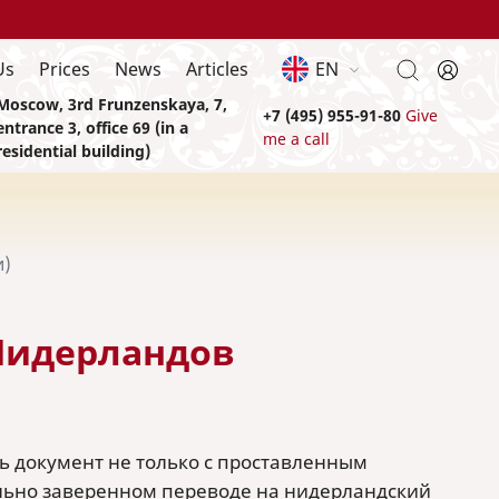
Us
Prices
News
Articles
EN
Moscow, 3rd Frunzenskaya, 7,
+7 (495) 955-91-80
Give
entrance 3, office 69 (in a
me a call
residential building)
и)
Нидерландов
ь документ не только с проставленным
льно заверенном переводе на нидерландский