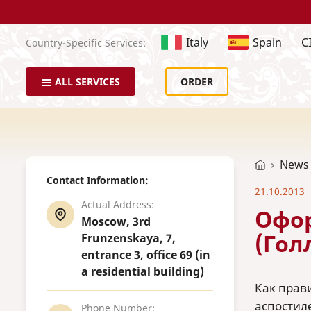
Italy
Spain
C
Country-Specific Services:
ALL SERVICES
ORDER
News
Contact Information:
21.10.2013
Actual Address:
Офор
Moscow, 3rd
(Гол
Frunzenskaya, 7,
entrance 3, office 69 (in
a residential building)
Как прав
аспостиле
Phone Number: