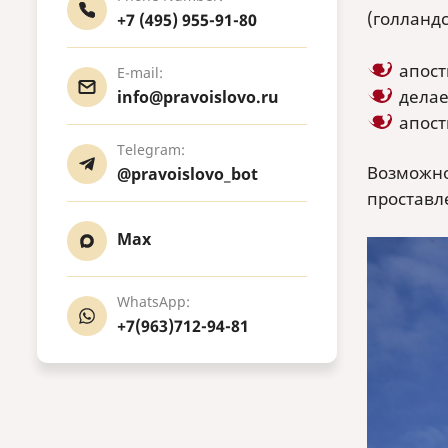
(голланд
+7 (495) 955-91-80
апост
E-mail:
делае
info@pravoislovo.ru
апост
Telegram:
Возможно
@pravoislovo_bot
проставле
Max
WhatsApp:
+7(963)712-94-81