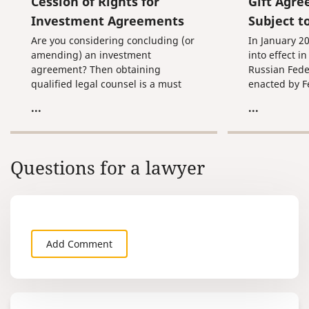
Cession of Rights for
Gift Agr
Investment Agreements
Subject t
Are you considering concluding (or
In January 
amending) an investment
into effect in
agreement? Then obtaining
Russian Fede
qualified legal counsel is a must
enacted by F
for you. Get in touch with us today!
“On enterin
...
...
article 574 of
Code of the 
of 12/13/202
Questions for a lawyer
Add Comment